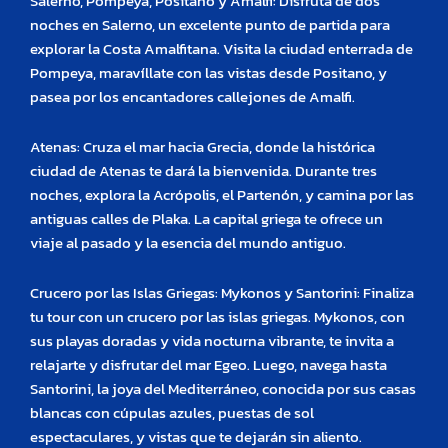
Salerno, Pompeya, Positano y Amalfi: Disfruta de dos
noches en Salerno, un excelente punto de partida para
explorar la Costa Amalfitana. Visita la ciudad enterrada de
Pompeya, maravíllate con las vistas desde Positano, y
pasea por los encantadores callejones de Amalfi.
Atenas: Cruza el mar hacia Grecia, donde la histórica
ciudad de Atenas te dará la bienvenida. Durante tres
noches, explora la Acrópolis, el Partenón, y camina por las
antiguas calles de Plaka. La capital griega te ofrece un
viaje al pasado y la esencia del mundo antiguo.
Crucero por las Islas Griegas: Mykonos y Santorini: Finaliza
tu tour con un crucero por las islas griegas. Mykonos, con
sus playas doradas y vida nocturna vibrante, te invita a
relajarte y disfrutar del mar Egeo. Luego, navega hasta
Santorini, la joya del Mediterráneo, conocida por sus casas
blancas con cúpulas azules, puestas de sol
espectaculares, y vistas que te dejarán sin aliento.