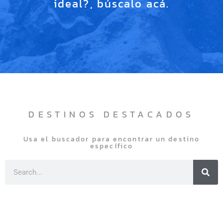
ideal?, búscalo acá.
DESTINOS DESTACADOS
Usa el buscador para encontrar un destino
específico
Sea
Search